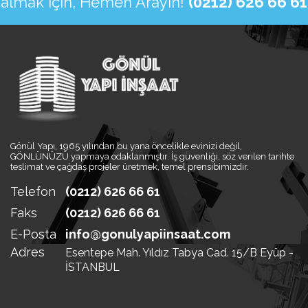
almak için, Hemen Arayın!
(0212) 626 66 61
Gönül Yapı, 1965 yılından bu yana öncelikle evinizi değil,
GÖNLÜNÜZÜ yapmaya odaklanmıştır. İş güvenliği, söz verilen tarihte
teslimat ve çağdaş projeler üretmek, temel prensibimizdir.
Telefon
(0212) 626 66 61
Faks
(0212) 626 66 61
E-Posta
info@gonulyapiinsaat.com
Adres
Esentepe Mah. Yıldız Tabya Cad. 15/B Eyüp -
İSTANBUL