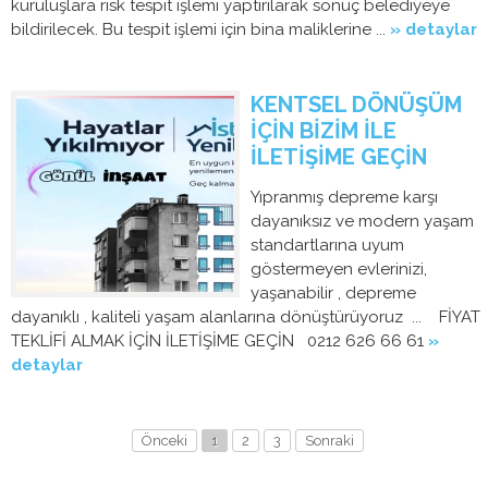
kuruluşlara risk tespit işlemi yaptırılarak sonuç belediyeye
bildirilecek. Bu tespit işlemi için bina maliklerine ...
» detaylar
KENTSEL DÖNÜŞÜM
İÇİN BİZİM İLE
İLETİŞİME GEÇİN
Yıpranmış depreme karşı
dayanıksız ve modern yaşam
standartlarına uyum
göstermeyen evlerinizi,
yaşanabilir , depreme
dayanıklı , kaliteli yaşam alanlarına dönüştürüyoruz ... FİYAT
TEKLİFİ ALMAK İÇİN İLETİŞİME GEÇİN 0212 626 66 61
»
detaylar
Önceki
1
2
3
Sonraki