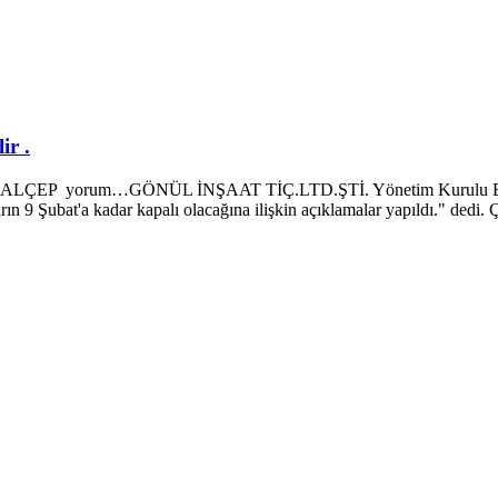
ir .
Rİ ALÇEP yorum…GÖNÜL İNŞAAT TİÇ.LTD.ŞTİ. Yönetim Kurulu Başkan
rın 9 Şubat'a kadar kapalı olacağına ilişkin açıklamalar yapıldı." dedi. 