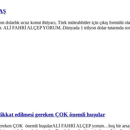
 AŞ
larlık ucuz konut ihtiyacı, Türk müteahhitler için çıkış formülü ola
yor. ALİ FAHRİ ALÇEP YORUM..Dünyada 1 trilyon dolar tutarında sos
e dikkat edilmesi gereken ÇOK önemli huşular
esi gereken ÇOK önemli huşularALİ FAHRİ ALÇEP yorum…boş bir arsaya 