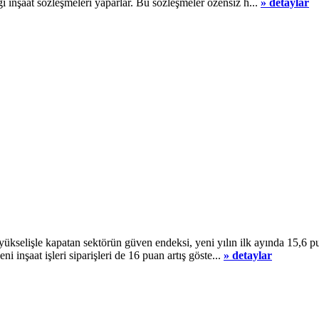
lığı inşaat sözleşmeleri yaparlar. Bu sözleşmeler özensiz h...
» detaylar
bir yükselişle kapatan sektörün güven endeksi, yeni yılın ilk ayında 15
 inşaat işleri siparişleri de 16 puan artış göste...
» detaylar