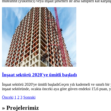
müteahhit (yüklenici) veya inşaat şirketleri ile arsa sahipleri kat karşı
İnşaat sektörü 2020'ye ümitli başladı
İnşaat sektörü 2020'ye ümitli başladıGeçen yılı kademeli ve sınırlı 
inşaat sektöründe, ocakta önceki aya göre güven endeksi 15,6 puan, yeni
Önceki
1
2
3
Sonraki
» Projelerimiz