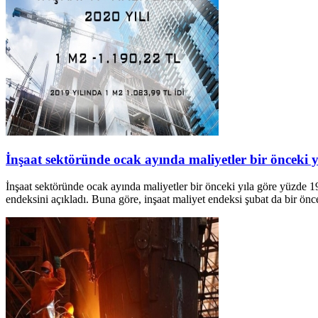
İnşaat sektöründe ocak ayında maliyetler bir önceki yı
İnşaat sektöründe ocak ayında maliyetler bir önceki yıla göre yüzde
endeksini açıkladı. Buna göre, inşaat maliyet endeksi şubat da bir önc