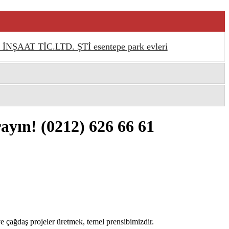
NŞAAT TİC.LTD. ŞTİ esentepe park evleri
rayın!
(0212) 626 66 61
 çağdaş projeler üretmek, temel prensibimizdir.