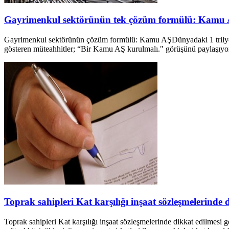
Gayrimenkul sektörünün tek çözüm formülü: Kamu
Gayrimenkul sektörünün çözüm formülü: Kamu AŞDünyadaki 1 trilyon do
gösteren müteahhitler; “Bir Kamu AŞ kurulmalı." görüşünü paylaşı
Toprak sahipleri Kat karşılığı inşaat sözleşmelerind
Toprak sahipleri Kat karşılığı inşaat sözleşmelerinde dikkat edilm