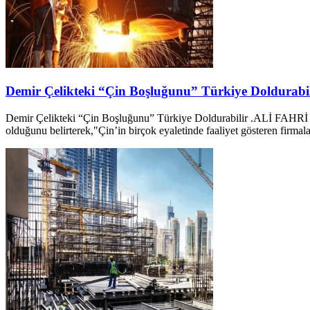
Demir Çelikteki “Çin Boşluğunu” Türkiye Doldurabil
Demir Çelikteki “Çin Boşluğunu” Türkiye Doldurabilir .ALİ FAH
olduğunu belirterek,"Çin’in birçok eyaletinde faaliyet gösteren firmala